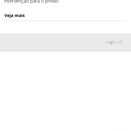
intervenção para o prédio.
Veja mais
><(((º> 17